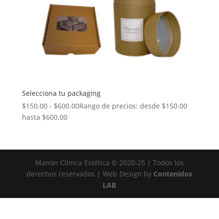
Selecciona tu packaging
$
150.00
-
$
600.00
Rango de precios: desde $150.00
hasta $600.00
Manón Clínica Estética © 2020-25 | Todos los
derechos reservados | Web Design by
Contenidos
LAB